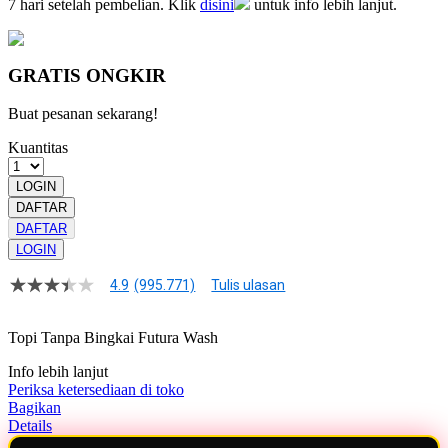
7 hari setelah pembelian. Klik
disini
untuk info lebih lanjut.
GRATIS ONGKIR
Buat pesanan sekarang!
Kuantitas
LOGIN
DAFTAR
DAFTAR
LOGIN
4.9
(995.771)
Tulis ulasan
4.9
dari
5
Topi Tanpa Bingkai Futura Wash
bintang,
nilai
Info lebih lanjut
rating
rata-
Periksa ketersediaan di toko
rata.
Bagikan
Read
Details
13