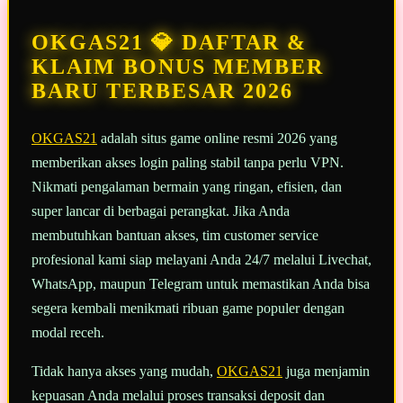
Reviews.
Tautan
halaman
OKGAS21 💎 DAFTAR &
yang
sama.
KLAIM BONUS MEMBER
BARU TERBESAR 2026
OKGAS21
adalah situs game online resmi 2026 yang
memberikan akses login paling stabil tanpa perlu VPN.
Nikmati pengalaman bermain yang ringan, efisien, dan
super lancar di berbagai perangkat. Jika Anda
membutuhkan bantuan akses, tim customer service
profesional kami siap melayani Anda 24/7 melalui Livechat,
WhatsApp, maupun Telegram untuk memastikan Anda bisa
segera kembali menikmati ribuan game populer dengan
modal receh.
Tidak hanya akses yang mudah,
OKGAS21
juga menjamin
kepuasan Anda melalui proses transaksi deposit dan