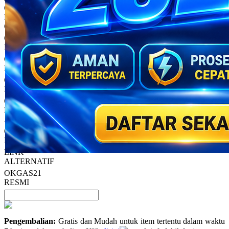
rata.
Only
%1
left
Read
HT OFFICIAL
13
OKGAS21
Reviews.
OKGAS21
Tautan
halaman
LOGIN
yang
OKGAS21
sama.
DAFTAR
OKGAS21
LINK
OKGAS21
LINK
ALTERNATIF
OKGAS21
PROMO
LINK
ALTERNATIF
OKGAS21
RESMI
Pengembalian:
Gratis dan Mudah untuk item tertentu dalam waktu