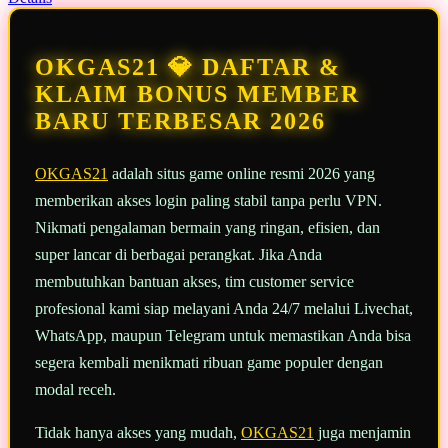
13
Reviews.
Tautan
halaman
OKGAS21 💎 DAFTAR &
yang
sama.
KLAIM BONUS MEMBER
BARU TERBESAR 2026
OKGAS21
adalah situs game online resmi 2026 yang
memberikan akses login paling stabil tanpa perlu VPN.
Nikmati pengalaman bermain yang ringan, efisien, dan
super lancar di berbagai perangkat. Jika Anda
membutuhkan bantuan akses, tim customer service
profesional kami siap melayani Anda 24/7 melalui Livechat,
WhatsApp, maupun Telegram untuk memastikan Anda bisa
segera kembali menikmati ribuan game populer dengan
modal receh.
Tidak hanya akses yang mudah,
OKGAS21
juga menjamin