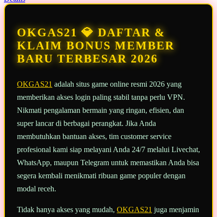
13
Reviews.
Tautan
halaman
OKGAS21 💎 DAFTAR &
yang
sama.
KLAIM BONUS MEMBER
BARU TERBESAR 2026
OKGAS21
adalah situs game online resmi 2026 yang
memberikan akses login paling stabil tanpa perlu VPN.
Nikmati pengalaman bermain yang ringan, efisien, dan
super lancar di berbagai perangkat. Jika Anda
membutuhkan bantuan akses, tim customer service
profesional kami siap melayani Anda 24/7 melalui Livechat,
WhatsApp, maupun Telegram untuk memastikan Anda bisa
segera kembali menikmati ribuan game populer dengan
modal receh.
Tidak hanya akses yang mudah,
OKGAS21
juga menjamin